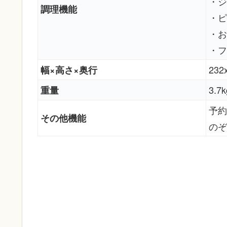
・ジ
調理機能
・ピ
・お
・フ
232
幅×高さ×奥行
3.7k
重量
予約
その他機能
のぞ