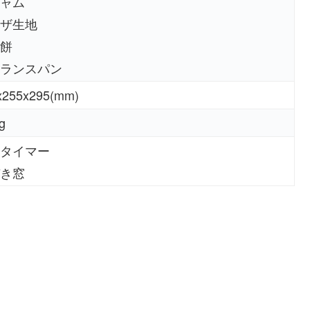
ャム
ザ生地
餅
ランスパン
x255x295(mm)
g
タイマー
き窓