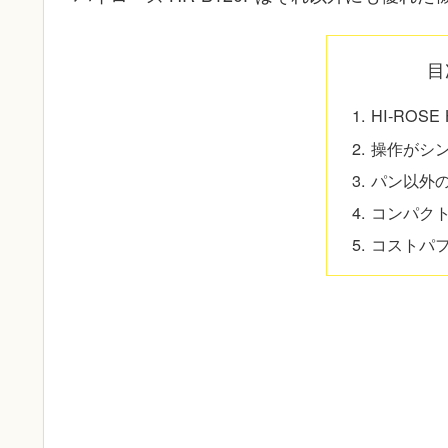
目
HI-ROS
操作がシ
パン以外
コンパク
コストパ