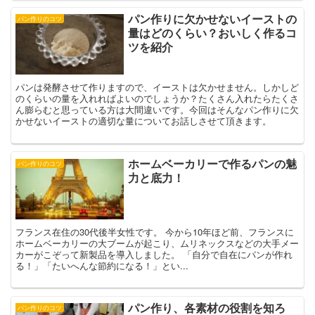
パン作りに欠かせないイーストの
パン作りのコツ
量はどのくらい？おいしく作るコ
ツを紹介
パンは発酵させて作りますので、イーストは欠かせません。しかしど
のくらいの量を入れればよいのでしょうか？たくさん入れたらたくさ
ん膨らむと思っている方は大間違いです。今回はそんなパン作りに欠
かせないイーストの適切な量についてお話しさせて頂きます。
ホームベーカリーで作るパンの魅
パン作りのコツ
力と底力！
フランス在住の30代後半女性です。 今から10年ほど前、フランスに
ホームベーカリーの大ブームが起こり、ムリネックスなどの大手メー
カーがこぞって新製品を導入しました。 「自分で自在にパンが作れ
る！」「たいへんな節約になる！」とい...
パン作り、各素材の役割を知ろ
パン作りのコツ