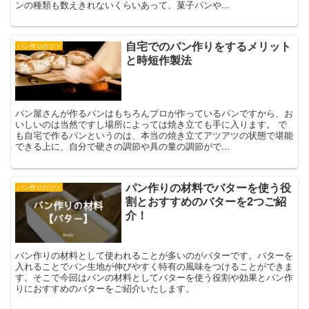
ンの種類も数えきれないくらいあって、菓子パンや...
自宅でのパン作りをするメリット
パン作りのコツ
と時短作製法
パン屋さんが作るパンはもちろんプロが作っているパンですから、お
いしいのは当然ですし場所によっては焼き立ても手に入ります。 で
も自宅で作るパンというのは、本当の焼き立てアツアツの状態で堪能
できる上に、自分で硬さの調節や具の量の調節がで...
パン作りの材料でバターを使う役
パン作りのコツ
割とおすすめのバターを2つご紹
介！
パン作りの材料として使われることが多いのがバターです。バターを
入れることでパン生地が伸びやすく特有の風味をつけることができま
す。そこで今回はパンの材料としてバターを使う役割や効果とパン作
りにおすすめのバターをご紹介いたします。